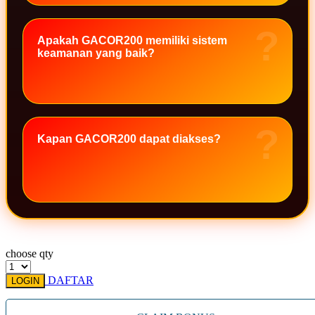
Xootz
Apakah GACOR200 memiliki sistem
Y
keamanan yang baik?
Yamatoya
Z
Zaxy
Kapan GACOR200 dapat diakses?
Zoggs
0-9
4Moms
59S
choose qty
DAFTAR
LOGIN