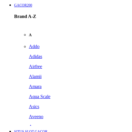
GACOR200
Brand A-Z
A
Addo
Adidas
Airfree
Alamii
Amara
Aqua Scale
Asics
Aveeno
Awan
SITUS SLOT GACOR