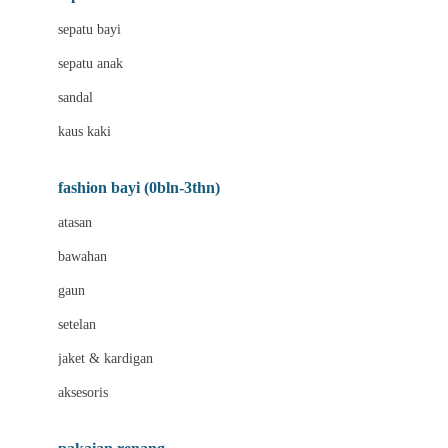
Bio Oil
sepatu bayi
Biolane
sepatu anak
Bite Fighters
sandal
Bizzi Growin
kaus kaki
Blackmores
fashion bayi (0bln-3thn)
Blooming Marvellous
atasan
Bonnels
bawahan
Bravado
gaun
Bruder
setelan
Brush Baby
jaket & kardigan
Buds Organics
aksesoris
Bugaboo
Buggygear