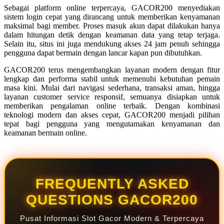
Squishmallows
Sebagai platform online terpercaya, GACOR200 menyediakan
sistem login cepat yang dirancang untuk memberikan kenyamanan
Starbooks
maksimal bagi member. Proses masuk akun dapat dilakukan hanya
dalam hitungan detik dengan keamanan data yang tetap terjaga.
Stick-O
Selain itu, situs ini juga mendukung akses 24 jam penuh sehingga
Stokke
pengguna dapat bermain dengan lancar kapan pun dibutuhkan.
Sudocrem
GACOR200 terus mengembangkan layanan modern dengan fitur
lengkap dan performa stabil untuk memenuhi kebutuhan pemain
Sumimo
masa kini. Mulai dari navigasi sederhana, transaksi aman, hingga
layanan customer service responsif, semuanya disiapkan untuk
Sunnylife
memberikan pengalaman online terbaik. Dengan kombinasi
teknologi modern dan akses cepat, GACOR200 menjadi pilihan
Sun-Staches
tepat bagi pengguna yang mengutamakan kenyamanan dan
keamanan bermain online.
Swimava
T
Tommee Tippee
FREQUENTLY ASKED
Trunki
QUESTIONS GACOR200
Tutti Bambini
Pusat Informasi Slot Gacor Modern & Terpercaya